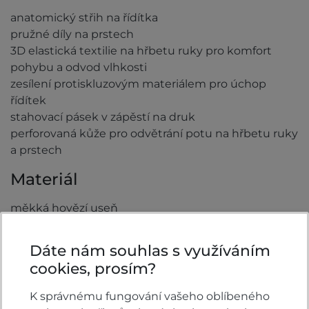
anatomický střih na řídítka
pružné díly na prstech
3D elastická textilie na hřbetu ruky pro komfort
pohybu a odvod vlhkosti
zesílení protiskluzovým materiálem pro úchop
řídítek
stahovací pásek v zápěstí na druk
perforovaná kůže pro odvětrání potu na hřbetu ruky
a prstech
Materiál
měkká hovězí useň
polyesterová textilie
polyesterová podšívka
Dáte nám souhlas s využíváním
cookies, prosím?
Video
K správnému fungování vašeho oblíbeného