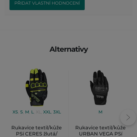
PŘIDAT VLASTNÍ HODNOCENÍ
Alternativy
XS
,
S
,
M
,
L
,
XL
,
XXL
,
3XL
M
Rukavice textil/kůže
Rukavice textil/kůže
PSí CERES žlutá/
URBAN VEGA PSí