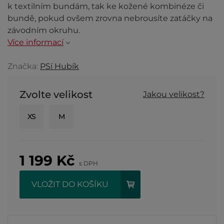
k textilním bundám, tak ke kožené kombinéze či
bundě, pokud ovšem zrovna nebrousíte zatáčky na
závodním okruhu.
Více informací
Značka:
PSí Hubík
Zvolte velikost
Jakou velikost?
XS
M
1 199
Kč
s DPH
VLOŽIT DO KOŠÍKU