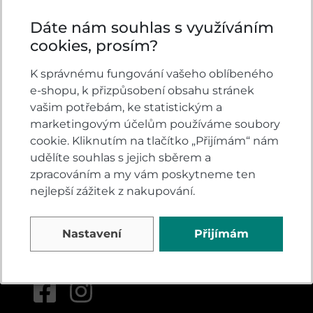
Dáte nám souhlas s využíváním
cookies, prosím?
KONTAKTY
K správnému fungování vašeho oblíbeného
e-shopu, k přizpůsobení obsahu stránek
VELSBIKE s.r.o.
vašim potřebám, ke statistickým a
Jinačovice 513
marketingovým účelům používáme soubory
Jinačovice u Brna
cookie. Kliknutím na tlačítko „Přijímám“ nám
664 34
udělíte souhlas s jejich sběrem a
zpracováním a my vám poskytneme ten
všední dny 8:00-17:00
nejlepší zážitek z nakupování.
+420 605 777 373
honda@velsbike.cz
Nastavení
Přijímám
Napište nám