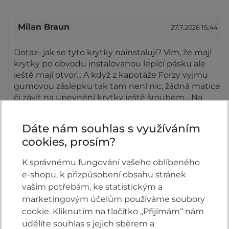
Milan Braun
27.7.2026 15:44
Dotaz- jak se tyto krytky nainstalují? Vím, že mají
krytky po obvodu instalovanou lepící pásku ale
ještě mají otvor... A když z kapotáže Forzy vyjmu
gumovou záslepku tak tam není nic, žádná matice
či závit na upevnění krytky ještě šroubem... Na
fotkách krytky tam je asi ale šroub...??
Reagovat »
Dáte nám souhlas s využíváním
cookies, prosím?
Honda Velsbike
27.7.2026 16:36
K správnému fungování vašeho oblíbeného
Dobrý den,
e-shopu, k přizpůsobení obsahu stránek
prosím zašlete nám na mail
vašim potřebám, ke statistickým a
honda@velsbike.cz tel. kontakt.
marketingovým účelům používáme soubory
Děkuji
cookie. Kliknutím na tlačítko „Přijímám“ nám
Honda Velsbike
udělíte souhlas s jejich sběrem a