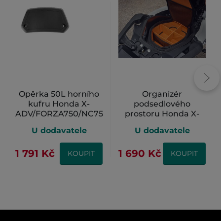
Opěrka 50L horního
Organizér
kufru Honda X-
podsedlového
ADV/FORZA750/NC750
prostoru Honda X-
ADV/Forza 750
U dodavatele
U dodavatele
1 791 Kč
1 690 Kč
KOUPIT
KOUPIT