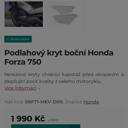
U dodavatele
Podlahový kryt boční Honda
Forza 750
Nerezové kryty chránící kapotáž před okopáním a
zlepšující pocit kvality z vašeho motocyklu.
Více informací
Náš kód:
08F71-MKV-D00
, Značka:
Honda
1 990
Kč
s DPH