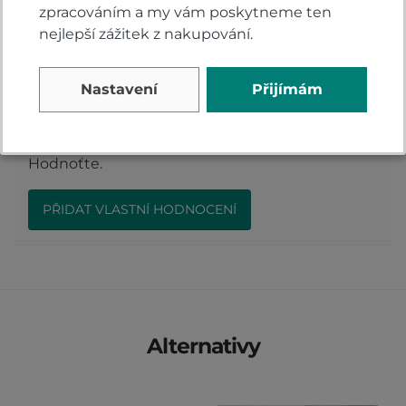
Reagovat »
zpracováním a my vám poskytneme ten
nejlepší zážitek z nakupování.
Hodnocení produktu
Nastavení
Přijímám
Přidejte vlastní hodnocení produktu a pomožte
tak dalším nakupujícím.
Hodnoťte.
PŘIDAT VLASTNÍ HODNOCENÍ
Alternativy