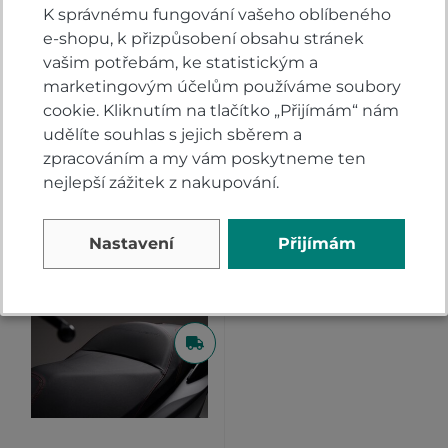
tak dalším nakupujícím.
K správnému fungování vašeho oblíbeného
Hodnoťte.
e-shopu, k přizpůsobení obsahu stránek
vašim potřebám, ke statistickým a
PŘIDAT VLASTNÍ HODNOCENÍ
marketingovým účelům používáme soubory
cookie. Kliknutím na tlačítko „Přijímám“ nám
udělíte souhlas s jejich sběrem a
zpracováním a my vám poskytneme ten
nejlepší zážitek z nakupování.
Alternativy
Nastavení
Přijímám