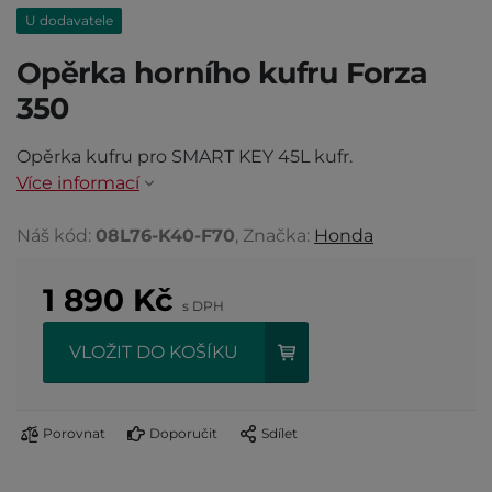
U dodavatele
Opěrka horního kufru Forza
350
Opěrka kufru pro SMART KEY 45L kufr.
Více informací
Náš kód:
08L76-K40-F70
, Značka:
Honda
1 890
Kč
s DPH
VLOŽIT DO KOŠÍKU
Porovnat
Doporučit
Sdílet