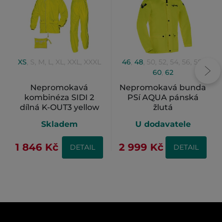
XS
,
S
,
M
,
L
,
XL
,
XXL
,
XXXL
46
,
48
,
50
,
52
,
54
,
56
,
58
,
60
,
62
Nepromokavá
Nepromokavá bunda
kombinéza SIDI 2
PSí AQUA pánská
dílná K-OUT3 yellow
žlutá
fluo
Skladem
U dodavatele
1 846 Kč
2 999 Kč
DETAIL
DETAIL