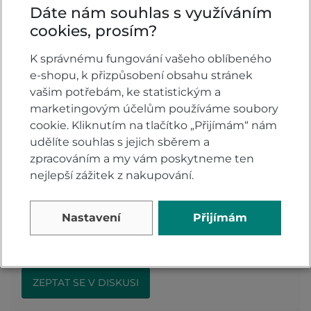
Dáte nám souhlas s využíváním
logo termolis
cookies, prosím?
K správnému fungování vašeho oblíbeného
Vlastnosti
e-shopu, k přizpůsobení obsahu stránek
vašim potřebám, ke statistickým a
Barva:
Černá
marketingovým účelům používáme soubory
cookie. Kliknutím na tlačítko „Přijímám“ nám
udělíte souhlas s jejich sběrem a
zpracováním a my vám poskytneme ten
Komentáře k produktu (0)
nejlepší zážitek z nakupování.
Máte otázky k produktu: Nepromokavé kalhoty
Nastavení
Přijímám
PSí AQUA pánské černá?
Zeptejte se.
ZEPTAT SE V DISKUSI