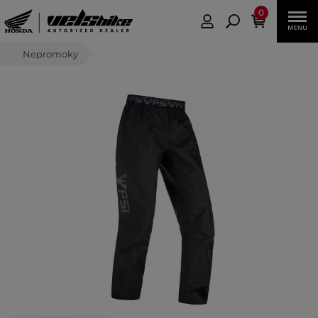
0
Nepromoky