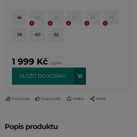
46
48
50
52
54
56
58
60
62
1 999
Kč
s DPH
VLOŽIT DO KOŠÍKU
Porovnat
Doporučit
Hlídat
Sdílet
Popis produktu