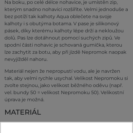
Na boku, po celé délce nohavice, je umístěn zip,
kterým snadno nohavici rozšíříte. Velmi jednoduše a
bez potíží tak kalhoty Aqua oblečete na svoje
kalhoty i s obutýma botama. V pase je silikonový
pásek, díky kterému kalhoty lépe drží a nekloužou
dolů. Pas lze dotáhnout pomocí suchých zipů. Ve
spodní části nohavic je schovaná gumička, kterou
lze zachytit za botu, aby při jízdě Nepromok naopak
nevyjížděl nahoru.
Materiál nejen že nepropustí vodu, ale je navržen
tak, aby velmi rychle usychal. Velikost Nepromoku si
zvolte stejnou, jako velikost běžného oděvu (např.
vel. bundy 50 = velikost Nepromoku 50). Velikostní
úprava je možná.
MATERIÁL
75% polyester
25% polyuretan