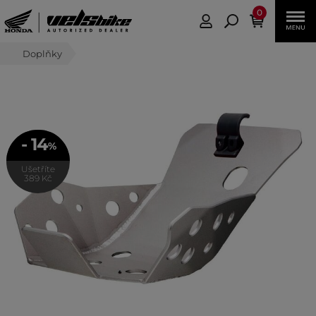
0
Doplňky
- 14
%
Ušetříte
389 Kč