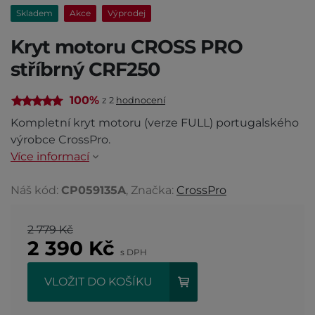
Skladem
Akce
Výprodej
Kryt motoru CROSS PRO
stříbrný CRF250
100%
z 2
hodnocení
Kompletní kryt motoru (verze FULL) portugalského
výrobce CrossPro.
Více informací
Náš kód:
CP059135A
, Značka:
CrossPro
2 779 Kč
2 390
Kč
s DPH
VLOŽIT DO KOŠÍKU