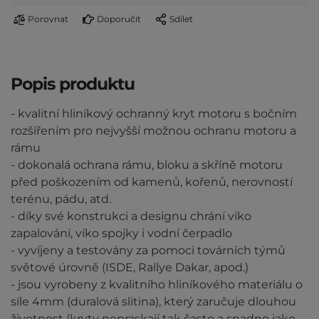
Porovnat
Doporučit
Sdílet
Popis produktu
- kvalitní hliníkový ochranný kryt motoru s bočním
rozšířením pro nejvyšší možnou ochranu motoru a
rámu
- dokonalá ochrana rámu, bloku a skříně motoru
před poškozením od kamenů, kořenů, nerovností
terénu, pádu, atd.
- díky své konstrukci a designu chrání víko
zapalování, víko spojky i vodní čerpadlo
- vyvíjeny a testovány za pomoci továrních týmů
světové úrovně (ISDE, Rallye Dakar, apod.)
- jsou vyrobeny z kvalitního hliníkového materiálu o
síle 4mm (duralová slitina), který zaručuje dlouhou
životnost (kryty nepraskají tak často a snadno jako