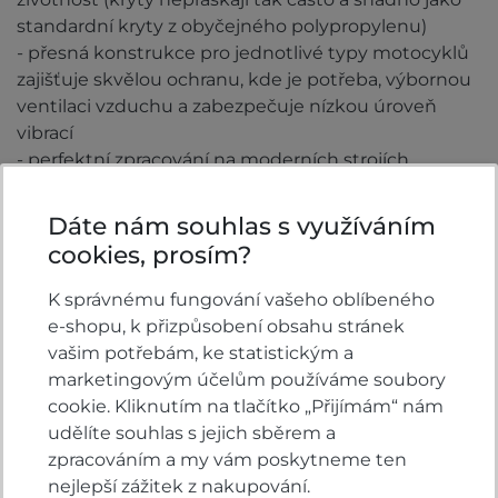
standardní kryty z obyčejného polypropylenu)
- přesná konstrukce pro jednotlivé typy motocyklů
zajišťuje skvělou ochranu, kde je potřeba, výbornou
ventilaci vzduchu a zabezpečuje nízkou úroveň
vibrací
- perfektní zpracování na moderních strojích
zabezpečuje vysokou přesnost při montáži
- na některých modelech je připraven otvor pro
Dáte nám souhlas s využíváním
vypouštění oleje
cookies, prosím?
- jednoduchá montáž i demontáž - součástí balení
jsou i montážní komponenty a držáky (rozdílné dle
K správnému fungování vašeho oblíbeného
modelu a roku výroby)
e-shopu, k přizpůsobení obsahu stránek
- vysoká úroveň zpracování, špičková kvalita výroby i
vašim potřebám, ke statistickým a
materiálů - kvalitní výrobek "Made in Portugal"
marketingovým účelům používáme soubory
cookie. Kliknutím na tlačítko „Přijímám“ nám
Vyráběno standardně v povrchové úpravě Ice Matte
udělíte souhlas s jejich sběrem a
Polish (stříbrná ledový mat) - na přání možnost
zpracováním a my vám poskytneme ten
dodání i dalších barvách dle značky motocyklu
nejlepší zážitek z nakupování.