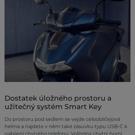
Dostatek úložného prostoru a
užitečný systém Smart Key
Do prostoru pod sedlem se vejde celoobličejová
helma a najdete v něm také zásuvku typu USB-C k
nabíjení chytrého telefonu. Volitelný chytrý horní