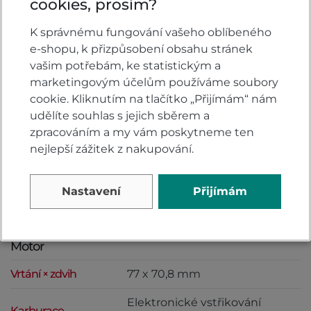
cookies, prosím?
Video
K správnému fungování vašeho oblíbeného
e-shopu, k přizpůsobení obsahu stránek
vašim potřebám, ke statistickým a
marketingovým účelům používáme soubory
cookie. Kliknutím na tlačítko „Přijímám“ nám
udělíte souhlas s jejich sběrem a
zpracováním a my vám poskytneme ten
nejlepší zážitek z nakupování.
Nastavení
Přijímám
Specifikace
Motor
Vrtání × zdvih
77 x 70,8 mm
Elektronické vstřikování
Karburace