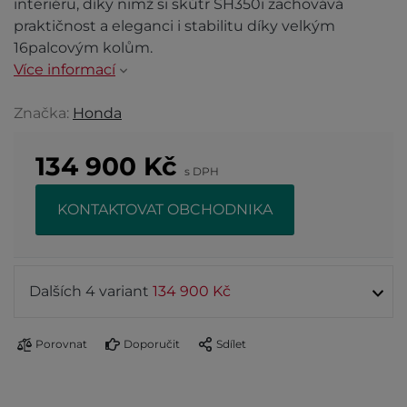
interiéru, díky nimž si skútr SH350i zachovává
praktičnost a eleganci i stabilitu díky velkým
16palcovým kolům.
Více informací
Značka:
Honda
134 900
Kč
s DPH
KONTAKTOVAT OBCHODNIKA
Dalších 4 variant
134 900 Kč
Porovnat
Doporučit
Sdílet