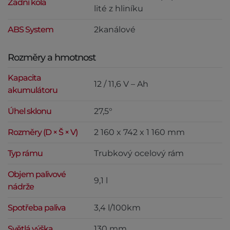
Zadní kola
lité z hliníku
ABS System
2kanálové
Rozměry a hmotnost
Kapacita
12 / 11,6 V – Ah
akumulátoru
Úhel sklonu
27,5°
Rozměry (D × Š × V)
2 160 x 742 x 1 160 mm
Typ rámu
Trubkový ocelový rám
Objem palivové
9,1 l
nádrže
Spotřeba paliva
3,4 l/100km
Světlá výška
130 mm