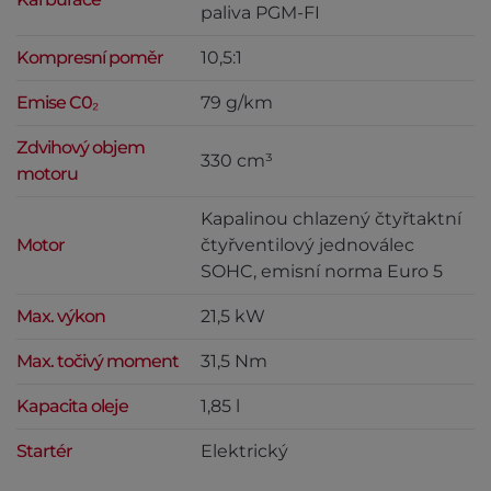
paliva PGM-FI
Kompresní poměr
10,5:1
Emise C0₂
79 g/km
Zdvihový objem
330 cm³
motoru
Kapalinou chlazený čtyřtaktní
Motor
čtyřventilový jednoválec
SOHC, emisní norma Euro 5
Max. výkon
21,5 kW
Max. točivý moment
31,5 Nm
Kapacita oleje
1,85 l
Startér
Elektrický