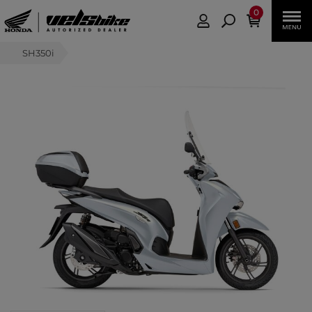
0
SH350i