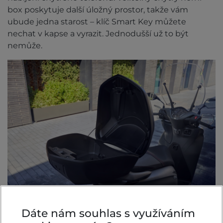
box poskytuje další úložný prostor, takže vám
ubude jedna starost – klíč Smart Key můžete
nechat v kapse a vyrazit. Jednodušší už to být
nemůže.
Dáte nám souhlas s využíváním