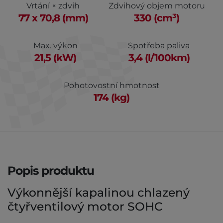
Vrtání × zdvih
Zdvihový objem motoru
77 x 70,8 (mm)
330 (cm³)
Max. výkon
Spotřeba paliva
21,5 (kW)
3,4 (l/100km)
Pohotovostní hmotnost
174 (kg)
Popis produktu
Výkonnější kapalinou chlazený
čtyřventilový motor SOHC