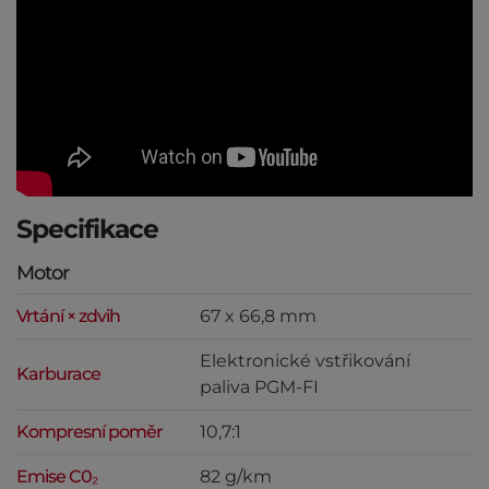
Specifikace
Motor
Vrtání × zdvih
67 x 66,8 mm
Elektronické vstřikování
Karburace
paliva PGM-FI
Kompresní poměr
10,7:1
Emise C0₂
82 g/km