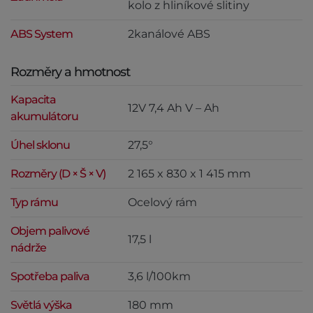
kolo z hliníkové slitiny
ABS System
2kanálové ABS
Rozměry a hmotnost
Kapacita
12V 7,4 Ah V – Ah
akumulátoru
Úhel sklonu
27,5°
Rozměry (D × Š × V)
2 165 x 830 x 1 415 mm
Typ rámu
Ocelový rám
Objem palivové
17,5 l
nádrže
Spotřeba paliva
3,6 l/100km
Světlá výška
180 mm