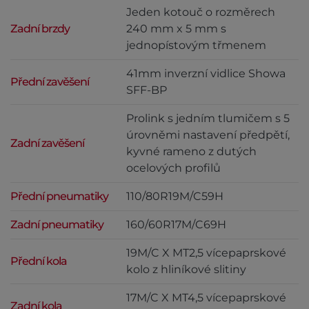
Jeden kotouč o rozměrech
Zadní brzdy
240 mm x 5 mm s
jednopístovým třmenem
41mm inverzní vidlice Showa
Přední zavěšení
SFF-BP
Prolink s jedním tlumičem s 5
úrovněmi nastavení předpětí,
Zadní zavěšení
kyvné rameno z dutých
ocelových profilů
Přední pneumatiky
110/80R19M/C59H
Zadní pneumatiky
160/60R17M/C69H
19M/C X MT2,5 vícepaprskové
Přední kola
kolo z hliníkové slitiny
17M/C X MT4,5 vícepaprskové
Zadní kola