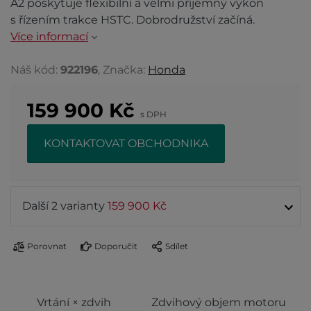
A2 poskytuje flexibilní a velmi příjemný výkon
s řízením trakce HSTC. Dobrodružství začíná.
Více informací
Náš kód:
922196
, Značka:
Honda
159 900
Kč
s DPH
KONTAKTOVAT OBCHODNIKA
Další 2 varianty
159 900 Kč
Porovnat
Doporučit
Sdílet
Vrtání × zdvih
Zdvihový objem motoru