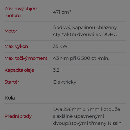
Zdvihový objem
471 cm³
motoru
Řadový, kapalinou chlazený
Motor
čtyřtaktní dvouválec DOHC
Max. výkon
35 kW
Max. točivý moment
43 Nm při 6 500 ot./min.
Kapacita oleje
3,2 l
Startér
Elektrický
Kola
Dva 296mm x 4mm kotouče
Přední brzdy
s axiálně upevněnými
dvoupístovými třmeny Nissin