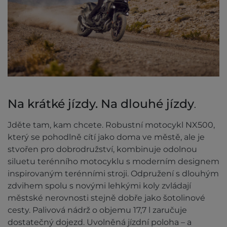
Na krátké jízdy. Na dlouhé jízdy
.
Jděte tam, kam chcete. Robustní motocykl NX500,
který se pohodlně cítí jako doma ve městě, ale je
stvořen pro dobrodružství, kombinuje odolnou
siluetu terénního motocyklu s moderním designem
inspirovaným terénními stroji. Odpružení s dlouhým
zdvihem spolu s novými lehkými koly zvládají
městské nerovnosti stejně dobře jako šotolinové
cesty. Palivová nádrž o objemu 17,7 l zaručuje
dostatečný dojezd. Uvolněná jízdní poloha – a