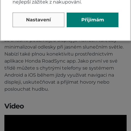
nejlepší zážitek z nakupování.
Tento motocykl vám kryje záda. Zcela nový je 5"
plnobarevný TFT displej, který se ovládá
podsvíceným spínačem s velmi přirozenou polohou
Nastavení
Přijímám
ruky umožňující lepší viditelnost za všech
podmínek. Obě komponenty byly navrženy tak, aby
se snadno používaly, a displej je navržen tak, aby
minimalizoval odlesky při jasném slunečním světle.
Nabízí také plnou konektivitu prostřednictvím
aplikace Honda RoadSync app. Jako první ve své
třídě můžete s chytrými telefony se systémem
Android a iOS během jízdy využívat navigaci na
displeji, uskutečňovat a přijímat hovory nebo
poslouchat hudbu.
Video