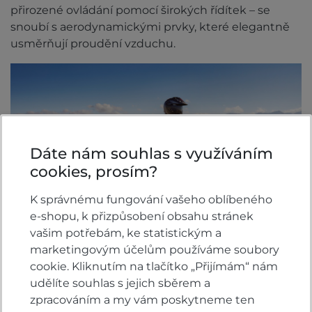
přirozené ovládání pomocí širokých řídítek – se
snoubí s aerodynamickými prvky, které elegantně
usměrňují proudění vzduchu.
Dáte nám souhlas s využíváním
cookies, prosím?
K správnému fungování vašeho oblíbeného
e-shopu, k přizpůsobení obsahu stránek
vašim potřebám, ke statistickým a
marketingovým účelům používáme soubory
cookie. Kliknutím na tlačítko „Přijímám“ nám
udělíte souhlas s jejich sběrem a
Buďte ve spojení
zpracováním a my vám poskytneme ten