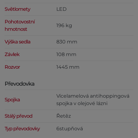
Světlomety
LED
Pohotovostní
196 kg
hmotnost
Výška sedla
830 mm
Závlek
108 mm
Rozvor
1445 mm
Převodovka
Vícelamelová antihoppingová
Spojka
spojka v olejové lázni
Stálý převod
Řetěz
Typ převodovky
6stupňová