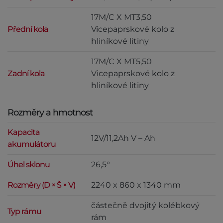
17M/C X MT3,50
Přední kola
Vícepaprskové kolo z
hliníkové litiny
17M/C X MT5,50
Zadní kola
Vicepaprskové kolo z
hliníkové litiny
Rozměry a hmotnost
Kapacita
12V/11,2Ah V – Ah
akumulátoru
Úhel sklonu
26,5°
Rozměry (D × Š × V)
2240 x 860 x 1340 mm
částečně dvojitý kolébkový
Typ rámu
rám