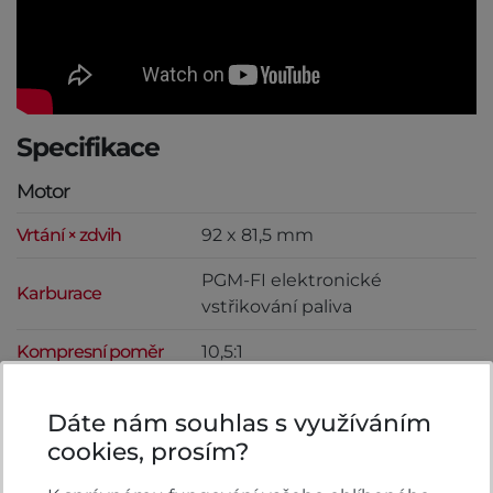
Specifikace
Motor
Vrtání × zdvih
92 x 81,5 mm
PGM-FI elektronické
Karburace
vstřikování paliva
Kompresní poměr
10,5:1
Emise C0₂
116 g/km
Dáte nám souhlas s využíváním
Zdvihový objem
cookies, prosím?
1084 cm³
motoru