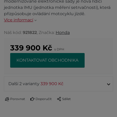
modernizované elektronické sady je nová řídicí
jednotka IMU (jednotka měření setrvačnosti), která
přizpůsobuje ovládání motocyklu jízdě.
Více informací
Náš kód:
921822
, Značka:
Honda
339 900
Kč
s DPH
KONTAKTOVAT OBCHODNIKA
Další 2 varianty
339 900 Kč
Porovnat
Doporučit
Sdílet