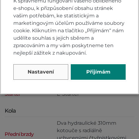
K správnému fungování vašeho oblíbeného
Kapalinou chlazený čtyřtaktní
e-shopu, k přizpůsobení obsahu stránek
řadový dvouválec s 8 ventily,
vašim potřebám, ke statistickým a
přesazenými ojničními čepy
marketingovým účelům používáme soubory
Motor
na klikové hřídeli o 270° a
cookie. Kliknutím na tlačítko „Přijímám“ nám
ventilovým rozvodem Uni-
udělíte souhlas s jejich sběrem a
cam
zpracováním a my vám poskytneme ten
nejlepší zážitek z nakupování.
Max. výkon
75 kW
Max. točivý moment
112 Nm při 5 550 ot./min.
Nastavení
Přijímám
Kapacita oleje
4,8 l
Startér
E-Starter
Kola
Dva hydraulické 310mm
kotouče s radiálně
Přední brzdy
uchycenými čtyřpístkovými