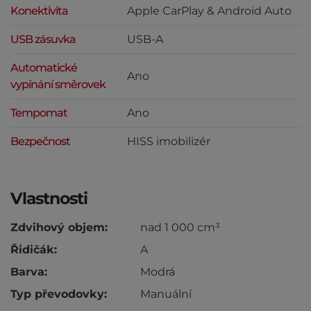
Konektivita
Apple CarPlay & Android Auto
USB zásuvka
USB-A
Automatické
Ano
vypínání směrovek
Tempomat
Ano
Bezpečnost
HISS imobilizér
Vlastnosti
Zdvihový objem:
nad 1 000 cm³
Řidičák:
A
Barva:
Modrá
Typ převodovky:
Manuální