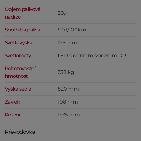
Objem palivové
20,4 l
nádrže
Spotřeba paliva
5,0 l/100km
Světlá výška
175 mm
Světlomety
LED s denním svícením DRL
Pohotovostní
238 kg
hmotnost
Výška sedla
820 mm
Závlek
108 mm
Rozvor
1535 mm
Převodovka