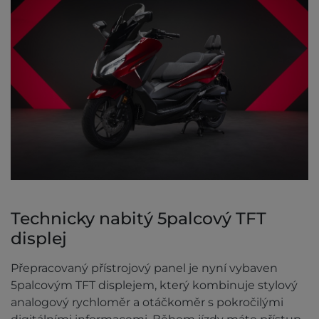
Technicky nabitý 5palcový TFT
displej
Přepracovaný přístrojový panel je nyní vybaven
5palcovým TFT displejem, který kombinuje stylový
analogový rychloměr a otáčkoměr s pokročilými