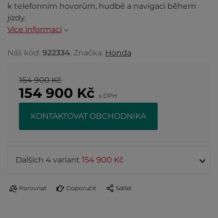
k telefonním hovorům, hudbě a navigaci během
jízdy.
Více informací
Náš kód:
922334
, Značka:
Honda
164 900 Kč
154 900
Kč
s DPH
KONTAKTOVAT OBCHODNIKA
Dalších 4 variant
154 900 Kč
Porovnat
Doporučit
Sdílet