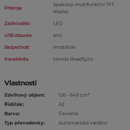
5palcový multifunkční TFT
Přístroje
displej
Zadní světlo
LED
USB zásuvka
ano
Bezpečnost
Imobilizér
Konektivita
Honda RoadSync
Vlastnosti
Zdvihový objem:
126 - 649 cm³
Řidičák:
A2
Barva:
Červená
Typ převodovky:
Automatická variátor