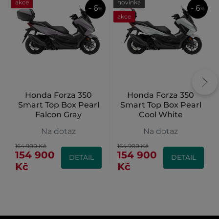
akce
novinka
- 6
- 6
%
%
akce
Honda Forza 350
Honda Forza 350
Smart Top Box Pearl
Smart Top Box Pearl
Falcon Gray
Cool White
Na dotaz
Na dotaz
164 900 Kč
164 900 Kč
154 900
154 900
DETAIL
DETAIL
Kč
Kč