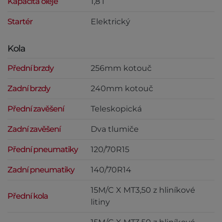
Kapacita oleje
1,8 l
Startér
Elektrický
Kola
Přední brzdy
256mm kotouč
Zadní brzdy
240mm kotouč
Přední zavěšení
Teleskopická
Zadní zavěšení
Dva tlumiče
Přední pneumatiky
120/70R15
Zadní pneumatiky
140/70R14
15M/C X MT3,50 z hliníkové
Přední kola
litiny