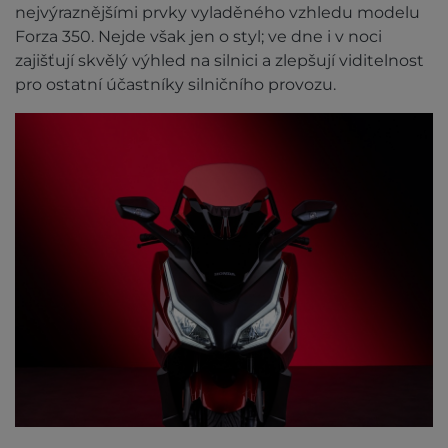
nejvýraznějšími prvky vyladěného vzhledu modelu
Forza 350. Nejde však jen o styl; ve dne i v noci
zajišťují skvělý výhled na silnici a zlepšují viditelnost
pro ostatní účastníky silničního provozu.