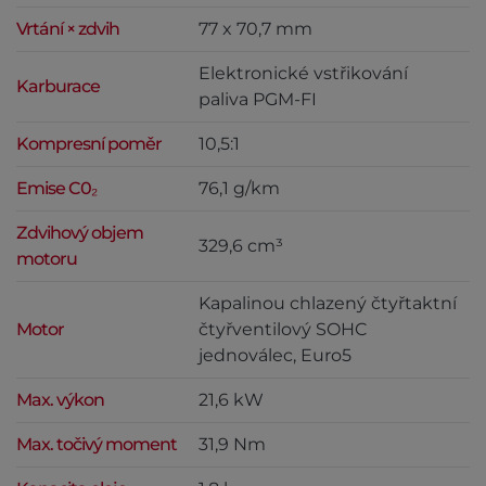
Vrtání × zdvih
77 x 70,7 mm
Elektronické vstřikování
Karburace
paliva PGM-FI
Kompresní poměr
10,5:1
Emise C0₂
76,1 g/km
Zdvihový objem
329,6 cm³
motoru
Kapalinou chlazený čtyřtaktní
Motor
čtyřventilový SOHC
jednoválec, Euro5
Max. výkon
21,6 kW
Max. točivý moment
31,9 Nm