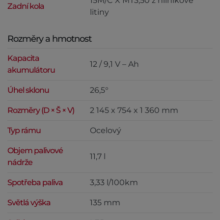
15M/C X MT3,50 z hliníkové
Zadní kola
litiny
Rozměry a hmotnost
Kapacita
12 / 9,1 V – Ah
akumulátoru
Úhel sklonu
26,5°
Rozměry (D × Š × V)
2 145 x 754 x 1 360 mm
Typ rámu
Ocelový
Objem palivové
11,7 l
nádrže
Spotřeba paliva
3,33 l/100km
Světlá výška
135 mm