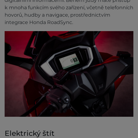
digitálními informacemi. Během jízdy máte přístup
k mnoha funkcím svého zařízení, včetně telefonních
hovorů, hudby a navigace, prostřednictvím
integrace Honda RoadSync.
Elektrický štít