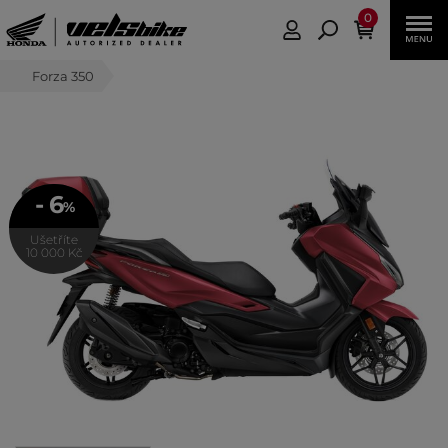
0
Forza 350
- 6
%
Ušetříte
10 000 Kč