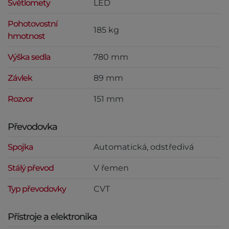
Světlomety
LED
Pohotovostní
185 kg
hmotnost
Výška sedla
780 mm
Závlek
89 mm
Rozvor
151 mm
Převodovka
Spojka
Automatická, odstředivá
Stálý převod
V řemen
Typ převodovky
CVT
Přístroje a elektronika