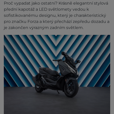
Proč vypadat jako ostatní? Krásně elegantní stylová
přední kapotáž a LED světlomety vedou k
sofistikovanému designu, který je charakteristický
pro značku Forza a který přechází zepředu dozadu a
je zakončen výrazným zadním světlem.