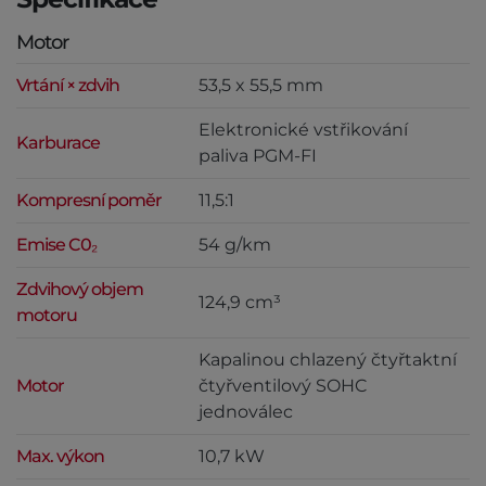
Motor
Vrtání × zdvih
53,5 x 55,5 mm
Elektronické vstřikování
Karburace
paliva PGM-FI
Kompresní poměr
11,5:1
Emise C0₂
54 g/km
Zdvihový objem
124,9 cm³
motoru
Kapalinou chlazený čtyřtaktní
Motor
čtyřventilový SOHC
jednoválec
Max. výkon
10,7 kW