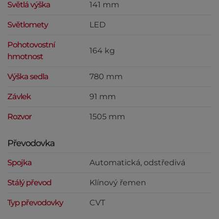
Světlá výška
141 mm
Světlomety
LED
Pohotovostní
164 kg
hmotnost
Výška sedla
780 mm
Závlek
91 mm
Rozvor
1505 mm
Převodovka
Spojka
Automatická, odstředivá
Stálý převod
Klínový řemen
Typ převodovky
CVT