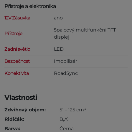
Přístroje a elektronika
12V Zásuvka
ano
5palcový multifunkční TFT
Přístroje
displej
Zadní světlo
LED
Bezpečnost
Imobilizér
Konektivita
RoadSync
Vlastnosti
Zdvihový objem:
51 - 125 cm³
Řidičák:
B,A1
Barva:
Černá