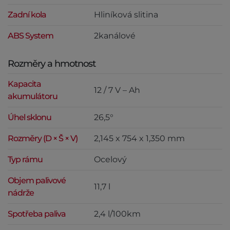
Zadní kola
Hliníková slitina
ABS System
2kanálové
Rozměry a hmotnost
Kapacita
12 / 7 V – Ah
akumulátoru
Úhel sklonu
26,5°
Rozměry (D × Š × V)
2,145 x 754 x 1,350 mm
Typ rámu
Ocelový
Objem palivové
11,7 l
nádrže
Spotřeba paliva
2,4 l/100km