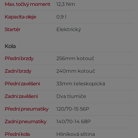
Max. točivý moment
12,3 Nm
Kapacita oleje
0,9 l
Startér
Elektrický
Kola
Přední brzdy
256mm kotouč
Zadní brzdy
240mm kotouč
Přední zavěšení
33mm teleskopická
Zadní zavěšení
Dva tlumiče
Přední pneumatiky
120/70-15 56P
Zadní pneumatiky
140/70-14 68P
Přední kola
Hliníková slitina