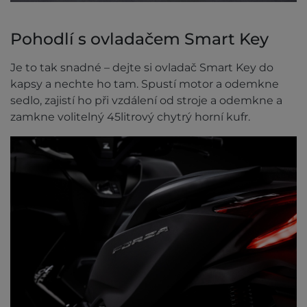
Pohodlí s ovladačem Smart Key
Je to tak snadné – dejte si ovladač Smart Key do
kapsy a nechte ho tam. Spustí motor a odemkne
sedlo, zajistí ho při vzdálení od stroje a odemkne a
zamkne volitelný 45litrový chytrý horní kufr.