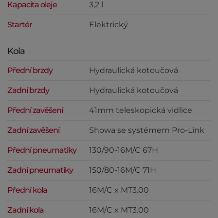
Kapacita oleje
3,2 l
Startér
Elektrický
Kola
Přední brzdy
Hydraulická kotoučová
Zadní brzdy
Hydraulická kotoučová
Přední zavěšení
41mm teleskopická vidlice
Zadní zavěšení
Showa se systémem Pro-Link
Přední pneumatiky
130/90-16M/C 67H
Zadní pneumatiky
150/80-16M/C 71H
Přední kola
16M/C x MT3.00
Zadní kola
16M/C x MT3.00