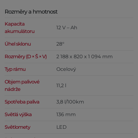
Rozměry a hmotnost
Kapacita
12 V – Ah
akumulátoru
Úhel sklonu
28°
Rozměry (D × Š × V)
2 188 x 820 x 1 094 mm
Typ rámu
Ocelový
Objem palivové
11,2 l
nádrže
Spotřeba paliva
3,8 l/100km
Světlá výška
136 mm
Světlomety
LED