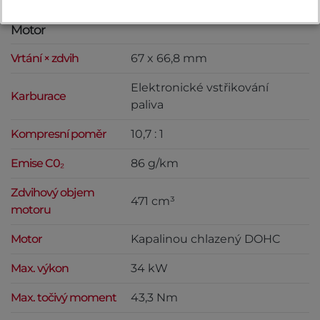
Specifikace
Motor
Vrtání × zdvih
67 x 66,8 mm
Elektronické vstřikování
Karburace
paliva
Kompresní poměr
10,7 : 1
Emise C0₂
86 g/km
Zdvihový objem
471 cm³
motoru
Motor
Kapalinou chlazený DOHC
Max. výkon
34 kW
Max. točivý moment
43,3 Nm