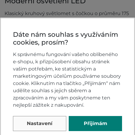
Moderní osvětlení LED
Klasický kruhový světlomet s čočkou o průměru 175
mm je doplněn čtyřmi jasnými žárovkami LED,
které doplňují 55mm směrová světla a ultra tenké
Dáte nám souhlas s využíváním
oválné koncové světlo.
cookies, prosím?
K správnému fungování vašeho oblíbeného
e-shopu, k přizpůsobení obsahu stránek
vašim potřebám, ke statistickým a
marketingovým účelům používáme soubory
cookie. Kliknutím na tlačítko „Přijímám“ nám
udělíte souhlas s jejich sběrem a
zpracováním a my vám poskytneme ten
nejlepší zážitek z nakupování.
Nastavení
Přijímám