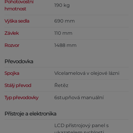
Pohotovostní
190 kg
hmotnost
Výška sedla
690 mm
Závlek
110 mm
Rozvor
1488 mm
Převodovka
Spojka
Vícelamelová v olejové lázni
Stálý převod
Řetěz
Typ převodovky
6stupňová manuální
Přístroje a elektronika
LCD přístrojový panel s
ukazatelem rychlosti,