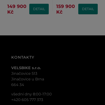
149 900
159 900
DETAIL
DETAIL
Kč
Kč
KONTAKTY
VELSBIKE s.r.o.
Jinačovice 513
Jinačovice u Brna
664 34
všední dny 8:00-17:00
+420 605 777 373