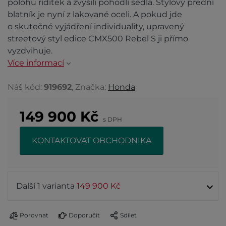
polohu řídítek a zvýšili pohodlí sedla. Stylový přední
blatník je nyní z lakované oceli. A pokud jde
o skutečné vyjádření individuality, upravený
streetový styl edice CMX500 Rebel S ji přímo
vyzdvihuje.
Více informací
Náš kód:
919692
, Značka:
Honda
149 900
Kč
s DPH
KONTAKTOVAT OBCHODNIKA
Další 1 varianta
149 900 Kč
Porovnat
Doporučit
Sdílet