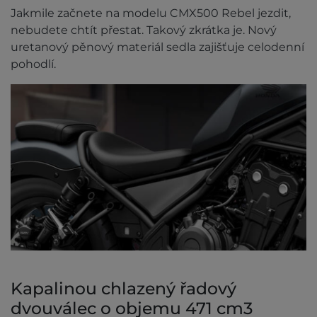
Jakmile začnete na modelu CMX500 Rebel jezdit,
nebudete chtít přestat. Takový zkrátka je. Nový
uretanový pěnový materiál sedla zajišťuje celodenní
pohodlí.
Kapalinou chlazený řadový
dvouválec o objemu 471 cm3