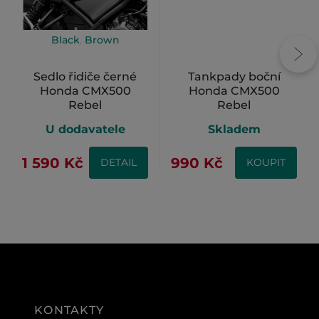
Black
,
Brown
Sedlo řidiče černé
Tankpady boční
Honda CMX500
Honda CMX500
Rebel
Rebel
U dodavatele
Skladem
1 590 Kč
990 Kč
DETAIL
KOUPIT
KONTAKTY