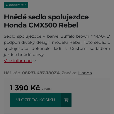
U dodavatele
Hnědé sedlo spolujezdce
Honda CMX500 Rebel
Sedlo spolujezdce v barvě Buffalo brown *YRA04L*
podpoří divoký design modelu Rebel. Toto sedadlo
spolujezdce dokonale ladí s Custom sedadlem
jezdce hnědé barvy.
Více informací
Náš kód:
08R71-K87-J80ZA
, Značka:
Honda
1 390
Kč
s DPH
VLOŽIT DO KOŠÍKU