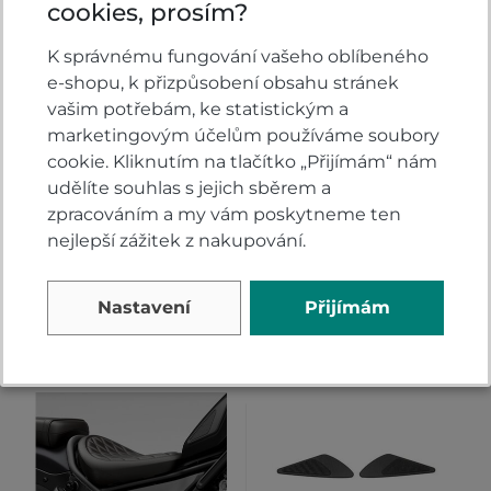
cookies, prosím?
Přidejte vlastní hodnocení produktu a pomožte
K správnému fungování vašeho oblíbeného
tak dalším nakupujícím.
e-shopu, k přizpůsobení obsahu stránek
Hodnoťte.
vašim potřebám, ke statistickým a
marketingovým účelům používáme soubory
cookie. Kliknutím na tlačítko „Přijímám“ nám
PŘIDAT VLASTNÍ HODNOCENÍ
udělíte souhlas s jejich sběrem a
zpracováním a my vám poskytneme ten
nejlepší zážitek z nakupování.
Nastavení
Přijímám
Alternativy