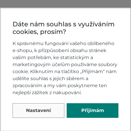
Dáte nám souhlas s využíváním
cookies, prosím?
K správnému fungování vašeho oblíbeného
e-shopu, k přizpůsobení obsahu stránek
KONTAKTY
vašim potřebám, ke statistickým a
marketingovým účelům používáme soubory
VELSBIKE s.r.o.
cookie. Kliknutím na tlačítko „Přijímám“ nám
Jinačovice 513
udělíte souhlas s jejich sběrem a
Jinačovice u Brna
zpracováním a my vám poskytneme ten
664 34
nejlepší zážitek z nakupování.
všední dny 8:00-17:00
+420 605 777 373
Nastavení
Přijímám
honda@velsbike.cz
Napište nám