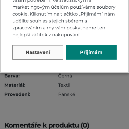
vašim potřebám, ke statistickým a
Materiál
marketingovým účelům používáme soubory
cookie. Kliknutím na tlačítko „Přijímám“ nám
horní materiál: 55% bavlna+ 45% cordura + broušená
udělíte souhlas s jejich sběrem a
hovězí kůže
zpracováním a my vám poskytneme ten
podšívka: polyester - lehká perforovaná omezující
nejlepší zážitek z nakupování.
pocení
Nastavení
Přijímám
Vlastnosti
Barva:
Černá
Materiál:
Textil
Provedení:
Pánské
Komentáře k produktu (0)