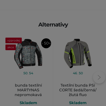
Alternativy
výprodej
- 50
%
akce
50
,
54
46
,
50
bunda textilní
Textilní bunda PSí
MARTYNAS
CORTE šedá/černá/
nepromokavá
žlutá fluo
pánská šedá/černá/
Skladem
Skladem
červená