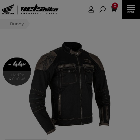
0
Bundy
- 44
%
Ušetříte
4 000 Kč