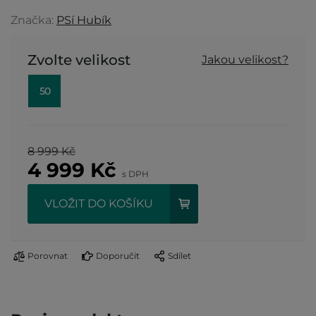
Značka:
PSí Hubík
Zvolte velikost
Jakou velikost?
50
8 999 Kč
4 999
Kč
s DPH
VLOŽIT DO KOŠÍKU
Porovnat
Doporučit
Sdílet