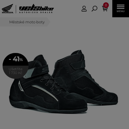
0
Městské moto boty
- 41
%
Ušetříte
1 730 Kč