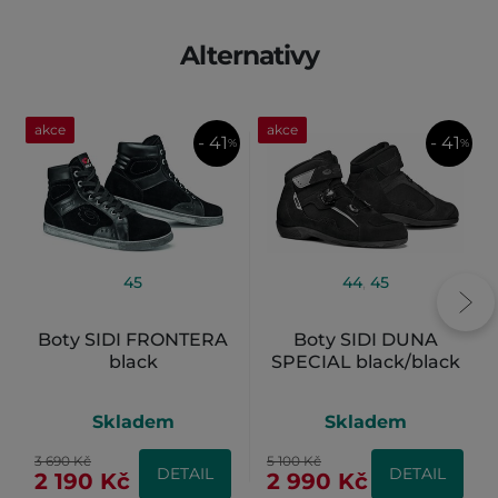
Alternativy
akce
akce
- 41
- 41
%
%
45
44
,
45
Boty SIDI FRONTERA
Boty SIDI DUNA
black
SPECIAL black/black
Skladem
Skladem
3 690 Kč
5 100 Kč
DETAIL
DETAIL
2 190 Kč
2 990 Kč