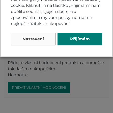
black/black?
cookie. Kliknutím na tlačítko „Přijímám“ nám
Zeptejte se.
udělíte souhlas s jejich sběrem a
zpracováním a my vám poskytneme ten
ZEPTAT SE V DISKUSI
nejlepší zážitek z nakupování.
Nastavení
Přijímám
Hodnocení produktu
Přidejte vlastní hodnocení produktu a pomožte
tak dalším nakupujícím.
Hodnoťte.
PŘIDAT VLASTNÍ HODNOCENÍ