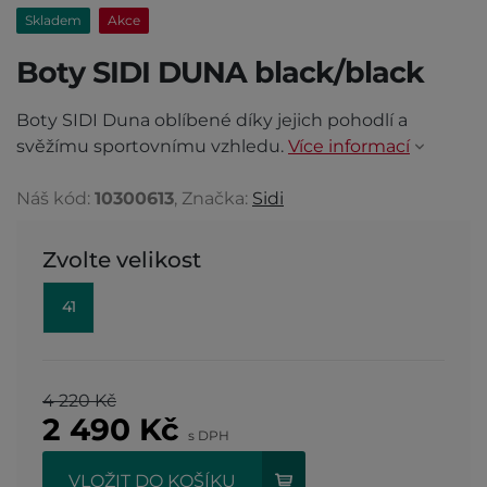
Skladem
Akce
Boty SIDI DUNA black/black
Boty SIDI Duna oblíbené díky jejich pohodlí a
svěžímu sportovnímu vzhledu.
Více informací
Náš kód:
10300613
, Značka:
Sidi
Zvolte velikost
41
4 220 Kč
2 490
Kč
s DPH
VLOŽIT DO KOŠÍKU