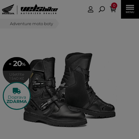
0
Adventure moto boty
- 20
%
Ušetříte
1 540 Kč
Doprava
ZDARMA