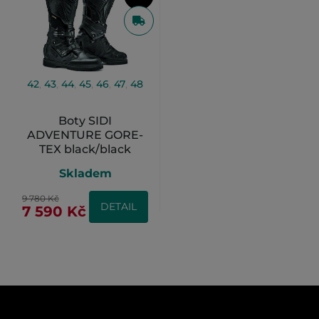
42
,
43
,
44
,
45
,
46
,
47
,
48
Boty SIDI
ADVENTURE GORE-
TEX black/black
Skladem
9 780 Kč
DETAIL
7 590 Kč