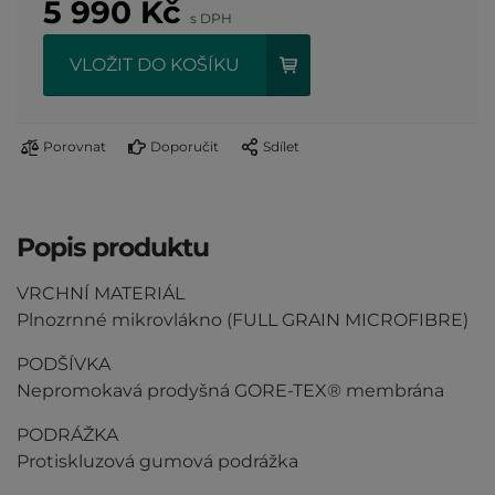
5 990
Kč
s DPH
VLOŽIT DO KOŠÍKU
Porovnat
Doporučit
Sdílet
Popis produktu
VRCHNÍ MATERIÁL
Plnozrnné mikrovlákno (FULL GRAIN MICROFIBRE)
PODŠÍVKA
Nepromokavá prodyšná GORE-TEX® membrána
PODRÁŽKA
Protiskluzová gumová podrážka