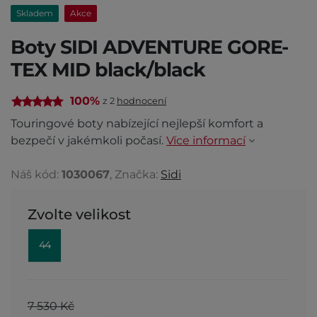
Skladem
Akce
Boty SIDI ADVENTURE GORE-
TEX MID black/black
100%
z 2
hodnocení
Touringové boty nabízející nejlepší komfort a
bezpečí v jakémkoli počasí.
Více informací
Náš kód:
1030067
, Značka:
Sidi
Zvolte velikost
44
7 530 Kč