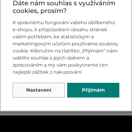
Dáte nám souhlas s využíváním
cookies, prosím?
K správnému fungování vašeho oblíbeného
Honda ADV350
Honda ADV350
Smart Top Box Matte
e-shopu, k přizpůsobení obsahu stránek
Smart Top Box
Pearl Cool White
Special Edition Pearl
vašim potřebám, ke statistickým a
Falcon Grey
marketingovým účelům používáme soubory
Na dotaz
Na dotaz
cookie. Kliknutím na tlačítko „Přijímám“ nám
167 900 Kč
167 900 Kč
udělíte souhlas s jejich sběrem a
157 900
157 900
DETAIL
DETAIL
zpracováním a my vám poskytneme ten
Kč
Kč
nejlepší zážitek z nakupování.
Nastavení
Přijímám