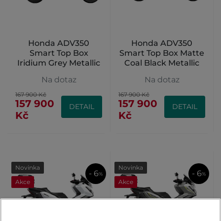
Honda ADV350
Honda ADV350
Smart Top Box
Smart Top Box Matte
Iridium Grey Metallic
Coal Black Metallic
Na dotaz
Na dotaz
167 900 Kč
167 900 Kč
157 900
157 900
DETAIL
DETAIL
Kč
Kč
Novinka
Novinka
- 6
- 6
%
%
Akce
Akce