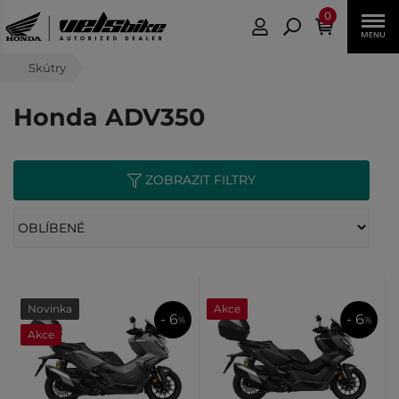
0
Skútry
Honda ADV350
ZOBRAZIT FILTRY
Novinka
Akce
- 6
- 6
%
%
Akce