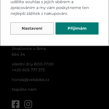
udělíte souhlas s jejich sběrem a
zpracováním a my vám poskytneme ten
nejlepší zážitek z nakupování.
KONTAKTY
Nastavení
Přijímám
VELSBIKE s.r.o.
Jinačovice 513
Jinačovice u Brna
664 34
všední dny 8:00-17:00
+420 605 777 373
honda@velsbike.cz
Napište nám