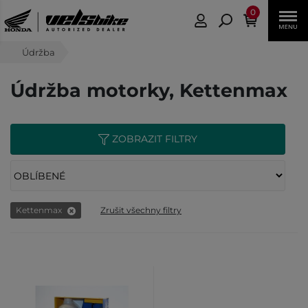
0
Údržba
Údržba motorky, Kettenmax
ZOBRAZIT FILTRY
Kettenmax
Zrušit všechny filtry