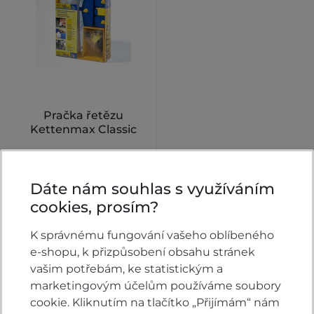
Pračka řetězu
Kettenmax Classic
Skladem
Dáte nám souhlas s využíváním
899 Kč
KOUPIT
cookies, prosím?
K správnému fungování vašeho oblíbeného
e-shopu, k přizpůsobení obsahu stránek
vašim potřebám, ke statistickým a
marketingovým účelům používáme soubory
cookie. Kliknutím na tlačítko „Přijímám“ nám