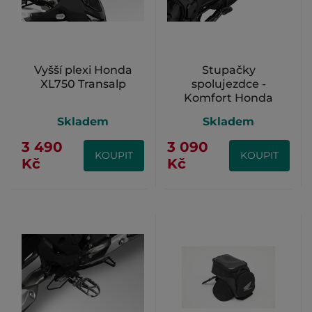
Vyšší plexi Honda
Stupačky
XL750 Transalp
spolujezdce -
Komfort Honda
CRF1100/
Skladem
Skladem
NT1100/XL750
3 490
3 090
KOUPIT
KOUPIT
Kč
Kč