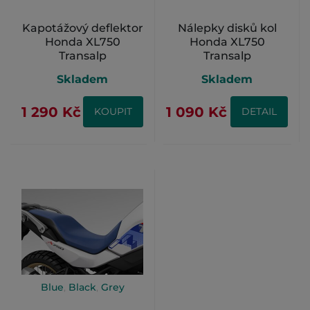
Kapotážový deflektor
Nálepky disků kol
Honda XL750
Honda XL750
Transalp
Transalp
Skladem
Skladem
1 290 Kč
1 090 Kč
KOUPIT
DETAIL
Blue
,
Black
,
Grey