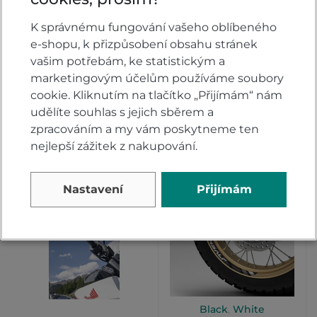
K správnému fungování vašeho oblíbeného
e-shopu, k přizpůsobení obsahu stránek
Mřížka chladiče
Deflektor plexi
Honda XL750
Honda XL750
vašim potřebám, ke statistickým a
Transalp
Transalp
marketingovým účelům používáme soubory
cookie. Kliknutím na tlačítko „Přijímám“ nám
Skladem
Skladem
udělíte souhlas s jejich sběrem a
2 589 Kč
1 298 Kč
zpracováním a my vám poskytneme ten
KOUPIT
KOUPIT
nejlepší zážitek z nakupování.
Nastavení
Přijímám
Black
,
White