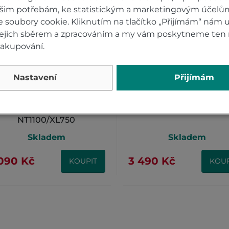
ašim potřebám, ke statistickým a marketingovým účelů
soubory cookie. Kliknutím na tlačítko „Přijímám“ nám u
 jejich sběrem a zpracováním a my vám poskytneme ten 
nakupování.
Nastavení
Přijímám
Stupačky spolujezdce -
TANKBAG 4,5L Hond
omfort Honda CRF1100/
CRF1100L/NT1100
NT1100/XL750
Skladem
Skladem
090 Kč
3 490 Kč
KOUPIT
KOUP