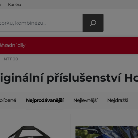
a
Kariéra
hradní díly
NT1100
iginální příslušenství 
blíbené
Nejprodávanější
Nejlevnější
Nejdražší