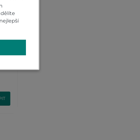
m
dělíte
nejlepší
a
IT