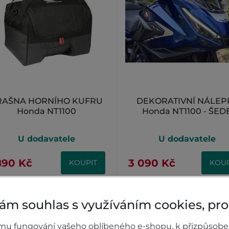
RAŠNA HORNÍHO KUFRU
DEKORATIVNÍ NÁLEP
Honda NT1100
Honda NT1100 - ŠED
U dodavatele
U dodavatele
890 Kč
3 090 Kč
KOUPIT
KOUP
ám souhlas s využíváním cookies, pr
mu fungování vašeho oblíbeného e-shopu, k přizpůsobe