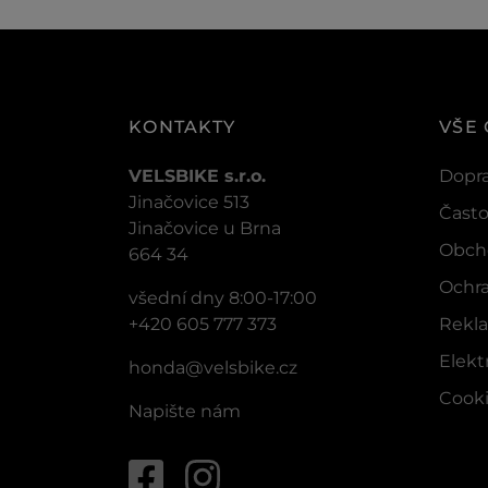
KONTAKTY
VŠE
VELSBIKE s.r.o.
Dopra
Jinačovice 513
Často
Jinačovice u Brna
Obch
664 34
Ochra
všední dny 8:00-17:00
+420 605 777 373
Rekla
Elek
honda@velsbike.cz
Cook
Napište nám