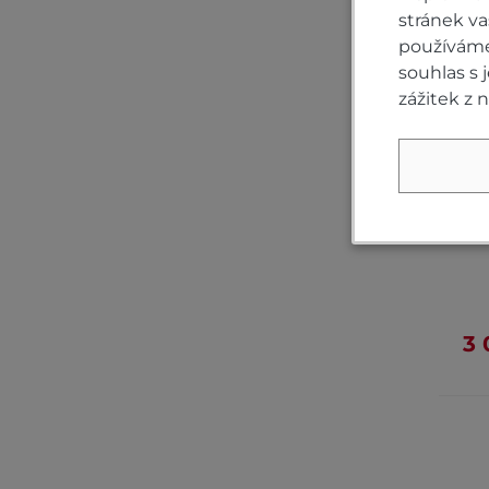
stránek v
používáme 
souhlas s
zážitek z 
K
3 