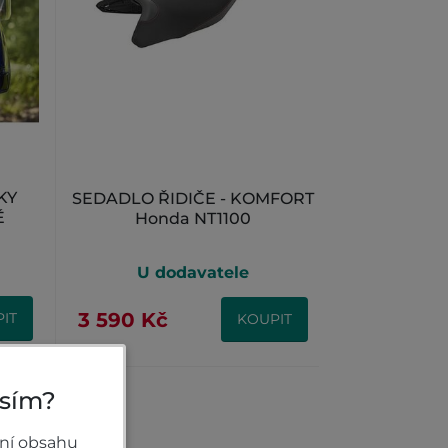
KY
SEDADLO ŘIDIČE - KOMFORT
É
Honda NT1100
U dodavatele
3 590 Kč
IT
KOUPIT
osím?
ní obsahu