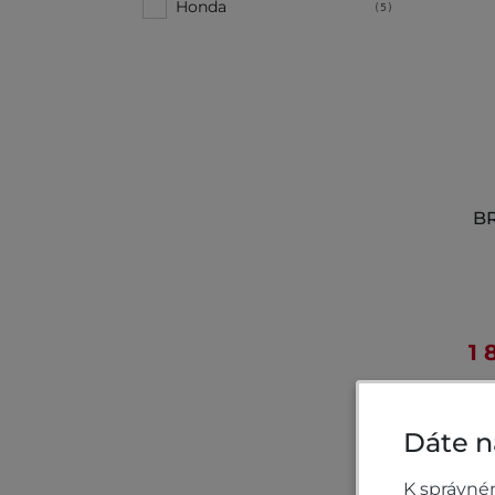
Honda
(5)
B
1 
Dáte n
K správné